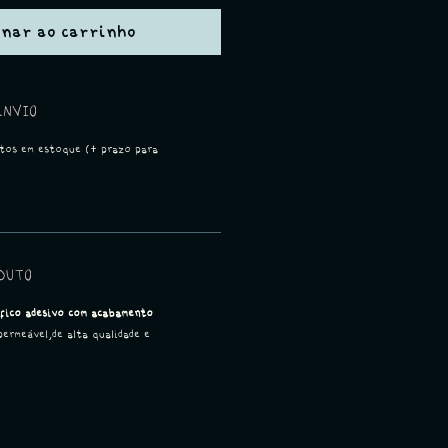
onar ao carrinho
ENVIO
utos em estoque (+ prazo para
DUTO
áfico adesivo com acabamento
permeável,de alta qualidade e