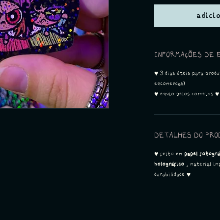
adici
INFORMAÇÕES DE 
♥ 3 dias úteis para prod
encomendas)
♥ envio pelos correios ♥
DETALHES DO PRO
♥ feito em
papel fotogr
holográfico
, material im
durabilidade ♥