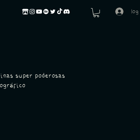
log
ninas super poderosas
ográfico