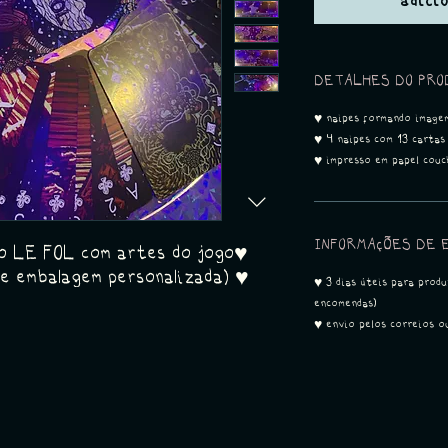
adici
DETALHES DO PRO
♥ naipes formando image
♥ 4 naipes com 13 cartas
♥ impresso em papel cou
INFORMAÇÕES DE 
do LE FOL com artes do jogo♥
 e embalagem personalizada) ♥
♥ 3 dias úteis para prod
encomendas)
♥ envio pelos correios o