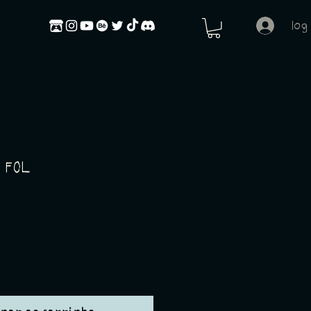
log
E FOL