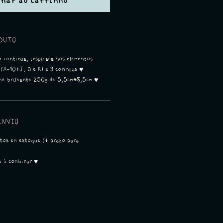
onar ao carrinho
DUTO
m contínua, inspirada nos elementos
 (A-10+J, Q e K) e 3 coringas ♥
chê brilhante 250g de 5,5cm*8,5cm ♥
ENVIO
utos em estoque (+ prazo para
u à combinar ♥