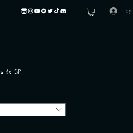
log
ds de SP