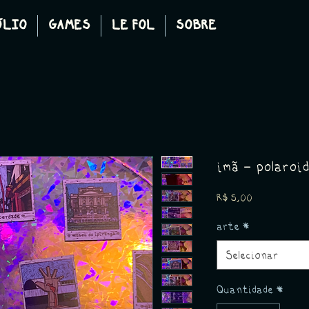
ÓLIO
GAMES
LE FOL
SOBRE
imã - polaroi
Preço
R$ 5,00
arte
*
Selecionar
Quantidade
*