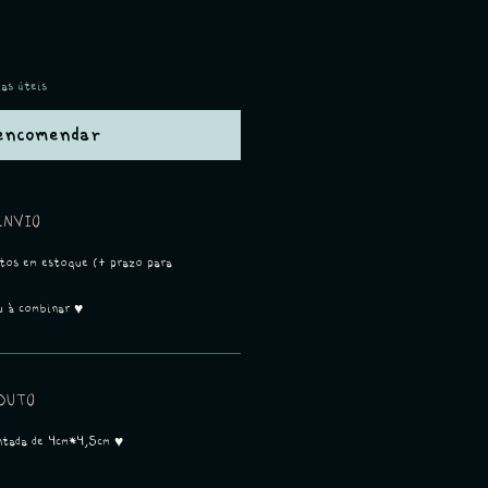
ias úteis
encomendar
ENVIO
utos em estoque (+ prazo para
u à combinar ♥
DUTO
ntada de 4cm*4,5cm ♥