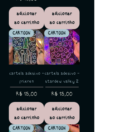
adicionar
adicionar
ao carrinho
ao carrinho
CARTOON
CARTOON
cartela adesivo -
cartela adesivo -
frieren
stardew valley 2
Preço
Preço
R$ 15,00
R$ 15,00
adicionar
adicionar
ao carrinho
ao carrinho
CARTOON
CARTOON