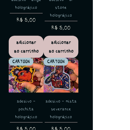
holográfico
stone
holográfico
Preço
R$ 5,00
Preço
R$ 5,00
adicionar
adicionar
ao carrinho
ao carrinho
CARTOON
CARTOON
adesivo -
adesivo - mista
pochita
severance
holográfico
holográfico
Preço
Preço
R$ 5,00
R$ 5,00