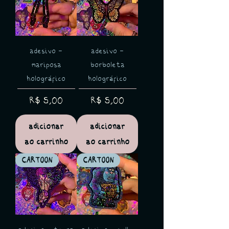
adesivo -
adesivo -
mariposa
borboleta
holográfico
holográfico
Preço
Preço
R$ 5,00
R$ 5,00
adicionar
adicionar
ao carrinho
ao carrinho
CARTOON
CARTOON