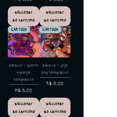
adicionar
adicionar
ao carrinho
ao carrinho
CARTOON
CARTOON
adesivo - giorno
adesivo - jojo
esponja
omg holográfico
holográfico
Preço
R$ 5,00
Preço
R$ 5,00
adicionar
adicionar
ao carrinho
ao carrinho