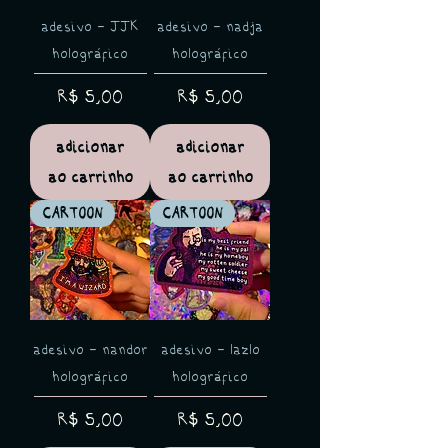
adesivo - JJK
adesivo - nadja
holográfico
holográfico
Preço
Preço
R$ 5,00
R$ 5,00
adicionar
adicionar
ao carrinho
ao carrinho
CARTOON
CARTOON
adesivo - nandor
adesivo - lazlo
holográfico
holográfico
Preço
Preço
R$ 5,00
R$ 5,00