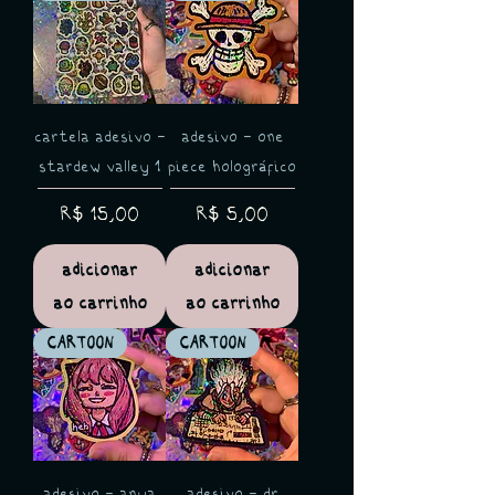
cartela adesivo -
adesivo - one
stardew valley 1
piece holográfico
Preço
Preço
R$ 15,00
R$ 5,00
adicionar
adicionar
ao carrinho
ao carrinho
CARTOON
CARTOON
adesivo - anya
adesivo - dr