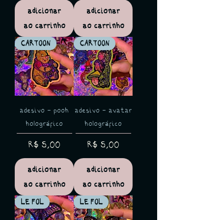
adicionar
adicionar
ao carrinho
ao carrinho
CARTOON
CARTOON
adesivo - pooh
adesivo - avatar
holográfico
holográfico
Preço
Preço
R$ 5,00
R$ 5,00
adicionar
adicionar
ao carrinho
ao carrinho
LE FOL
LE FOL