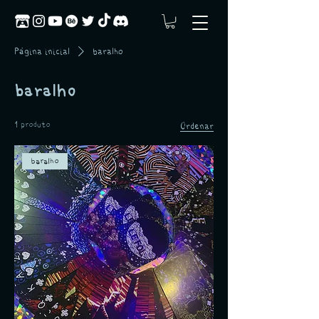
Página inicial
baralho
baralho
1 produto
Ordenar
baralho