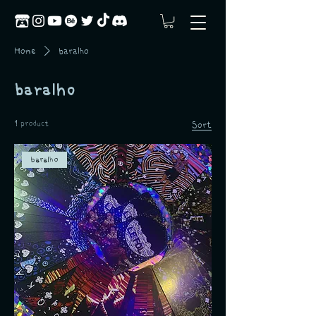
Home
baralho
baralho
1 product
Sort
baralho